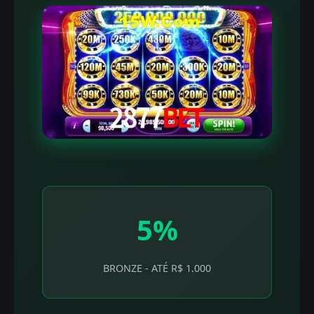
5%
BRONZE - ATÉ R$ 1.000