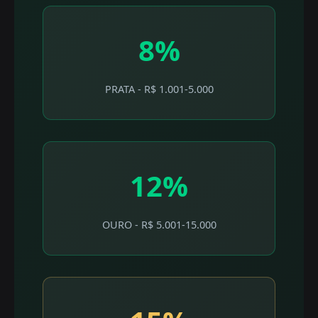
8%
PRATA - R$ 1.001-5.000
12%
OURO - R$ 5.001-15.000