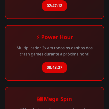
02:47:18
⚡ Power Hour
Multiplicador 2x em todos os ganhos dos
crash games durante a próxima hora!
00:43:27
🎰 Mega Spin