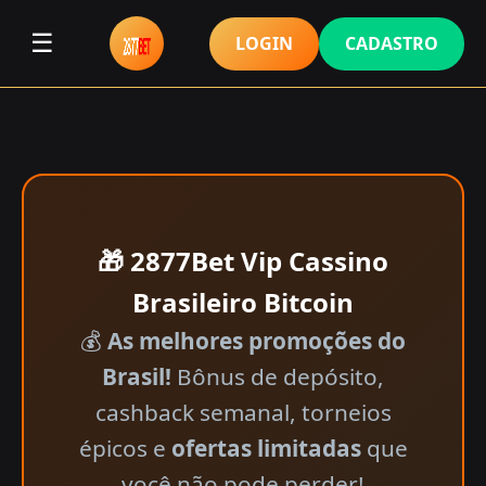
☰
LOGIN
CADASTRO
🎁 2877Bet Vip Cassino
Brasileiro Bitcoin
💰
As melhores promoções do
Brasil!
Bônus de depósito,
cashback semanal, torneios
épicos e
ofertas limitadas
que
você não pode perder!