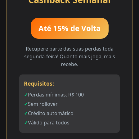
Até 15% de Volta
Recupere parte das suas perdas toda
segunda-feira! Quanto mais joga, mais
recebe.
Requisitos:
Perdas mínimas: R$ 100
Sem rollover
Crédito automático
Válido para todos