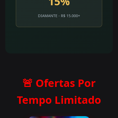
15%
DIAMANTE - R$ 15.000+
🚨 Ofertas Por
Tempo Limitado