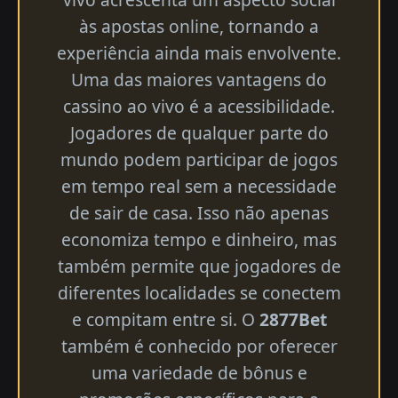
às apostas online, tornando a
experiência ainda mais envolvente.
Uma das maiores vantagens do
cassino ao vivo é a acessibilidade.
Jogadores de qualquer parte do
mundo podem participar de jogos
em tempo real sem a necessidade
de sair de casa. Isso não apenas
economiza tempo e dinheiro, mas
também permite que jogadores de
diferentes localidades se conectem
e compitam entre si. O
2877Bet
também é conhecido por oferecer
uma variedade de bônus e