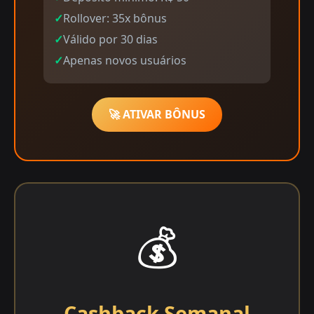
Rollover: 35x bônus
Válido por 30 dias
Apenas novos usuários
🚀 ATIVAR BÔNUS
💰
Cashback Semanal