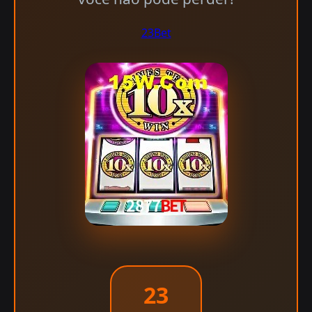
23Bet
23