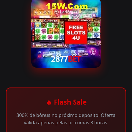
🔥 Flash Sale
300% de bônus no próximo depósito! Oferta
válida apenas pelas próximas 3 horas.